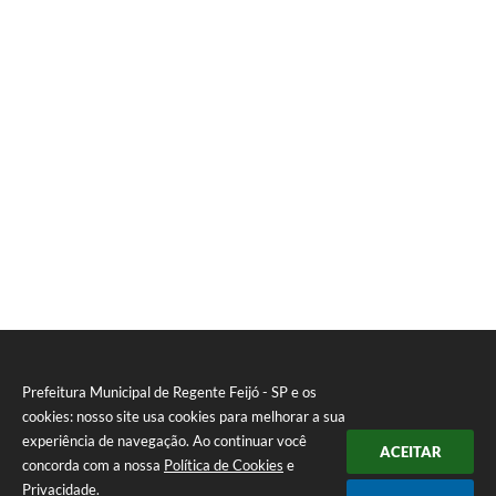
Prefeitura Municipal de Regente Feijó - SP e os
cookies: nosso site usa cookies para melhorar a sua
experiência de navegação. Ao continuar você
ACEITAR
concorda com a nossa
Política de Cookies
e
Privacidade
.