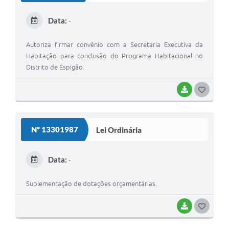
E
Data:
-
I
Autoriza firmar convênio com a Secretaria Executiva da
Habitação para conclusão do Programa Habitacional no
Distrito de Espigão.
BAIXAR
G
O
S
Nº 13301987
Lei Ordinária
T
E
Data:
-
I
Suplementação de dotações orçamentárias.
BAIXAR
G
O