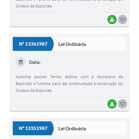
Ginásio de Esportes.
BAIXAR
G
O
S
Nº 13361987
Lei Ordinária
T
E
Data:
-
I
Autoriza assinar Termo Aditivo com a Secretaria de
Esportes e Turismo para dar continuidade à construção do
Ginásio de Esportes.
BAIXAR
G
O
S
Nº 13351987
Lei Ordinária
T