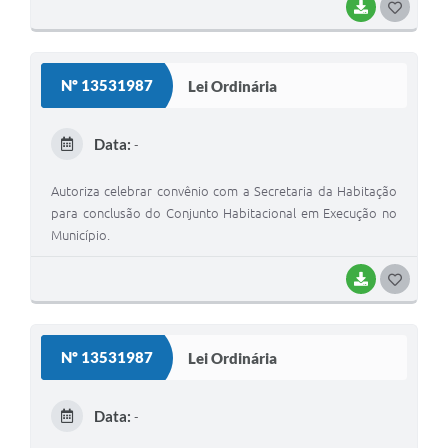
BAIXAR
G
O
S
Nº 13531987
Lei Ordinária
T
E
Data:
-
I
Autoriza celebrar convênio com a Secretaria da Habitação
para conclusão do Conjunto Habitacional em Execução no
Município.
BAIXAR
G
O
S
Nº 13531987
Lei Ordinária
T
E
Data:
-
I