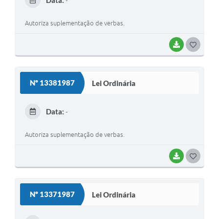
Data:
-
I
Autoriza suplementação de verbas.
BAIXAR
G
O
S
Nº 13381987
Lei Ordinária
T
E
Data:
-
I
Autoriza suplementação de verbas.
BAIXAR
G
O
S
Nº 13371987
Lei Ordinária
T
E