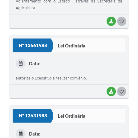
Adiantamento com o Estado , através da Secretaria da
Agricultura.
BAIXAR
G
O
S
Nº 13661988
Lei Ordinária
T
E
Data:
-
I
autoriza o Executivo a realizar convênio.
BAIXAR
G
O
S
Nº 13631988
Lei Ordinária
T
E
Data:
-