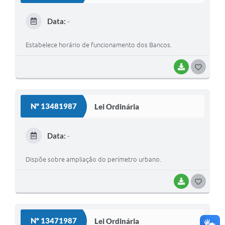
E
Data:
-
I
Estabelece horário de funcionamento dos Bancos.
BAIXAR
G
O
S
Nº 13481987
Lei Ordinária
T
E
Data:
-
I
Dispõe sobre ampliação do perímetro urbano.
BAIXAR
G
O
S
Nº 13471987
Lei Ordinária