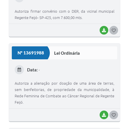
I
Autoriza firmar convênio com o DER, da vicinal municipal
Regente Feijó- SP-425, com 7.600,00 mts.
BAIXAR
G
O
S
Nº 13691988
Lei Ordinária
T
E
Data:
-
I
Autoriza a alienação por doação de uma área de terras,
sem benfeitorias, de propriedade da municipalidade, à
Rede Feminina de Combate ao Câncer Regional de Regente
Feijó.
BAIXAR
G
O