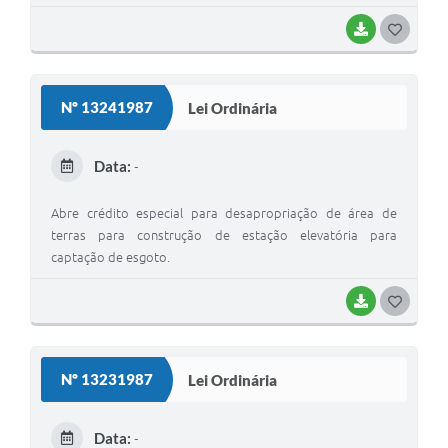
BAIXAR
G
O
S
Nº 13241987
Lei Ordinária
T
E
Data:
-
I
Abre crédito especial para desapropriação de área de
terras para construção de estação elevatória para
captação de esgoto.
BAIXAR
G
O
S
Nº 13231987
Lei Ordinária
T
E
Data:
-