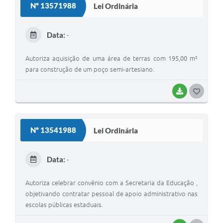
Nº 13571988
Lei Ordinária
T
E
Data:
-
I
Autoriza aquisição de uma área de terras com 195,00 m²
para construção de um poço semi-artesiano.
BAIXAR
G
O
S
Nº 13541988
Lei Ordinária
T
E
Data:
-
I
Autoriza celebrar convênio com a Secretaria da Educação ,
objetivando contratar pessoal de apoio administrativo nas
escolas públicas estaduais.