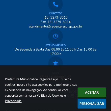
CONTATO
(18) 3279-8010
Fax (18) 3279-8014
atendimento@regentefeijo.sp.gov.br
ATENDIMENTO
De Segunda à Sexta Das 08:00 às 11:00 h Das 13:00 às
17:00 h
CNPJ
48.813.638/0001-78
Prefeitura Municipal de Regente Feijó - SP e os
cookies: nosso site usa cookies para melhorar a sua
experiência de navegação. Ao continuar você
Versão do Sistema:
3.5.3 - 19/06/2026
ACEITAR
concorda com a nossa
Política de Cookies
e
Portal atualizado em:
07/08/2026 15:22
Dados Abertos
Privacidade
.
PERSONALIZAR