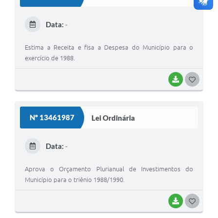
T
E
Data:
-
I
Estima a Receita e fisa a Despesa do Município para o
exercício de 1988.
BAIXAR
G
O
S
Nº 13461987
Lei Ordinária
T
E
Data:
-
I
Aprova o Orçamento Plurianual de Investimentos do
Município para o triênio 1988/1990.
BAIXAR
G
O