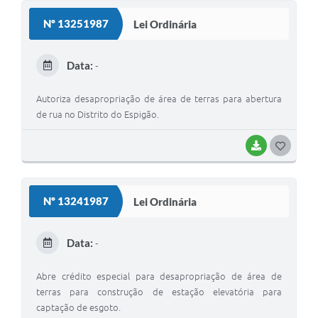
S
Nº 13251987
Lei Ordinária
T
E
Data:
-
I
Autoriza desapropriação de área de terras para abertura
de rua no Distrito do Espigão.
BAIXAR
G
O
S
Nº 13241987
Lei Ordinária
T
E
Data:
-
I
Abre crédito especial para desapropriação de área de
terras para construção de estação elevatória para
captação de esgoto.