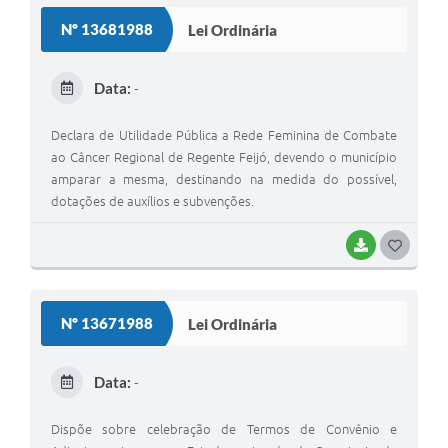
S
Nº 13681988
Lei Ordinária
T
E
Data:
-
I
Declara de Utilidade Pública a Rede Feminina de Combate
ao Câncer Regional de Regente Feijó, devendo o município
amparar a mesma, destinando na medida do possível,
dotações de auxílios e subvenções.
BAIXAR
G
O
S
Nº 13671988
Lei Ordinária
T
E
Data:
-
I
Dispõe sobre celebração de Termos de Convênio e