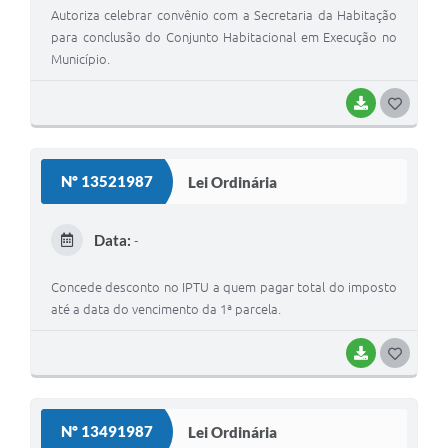
Autoriza celebrar convênio com a Secretaria da Habitação
para conclusão do Conjunto Habitacional em Execução no
Município.
BAIXAR
G
O
S
Nº 13521987
Lei Ordinária
T
E
Data:
-
I
Concede desconto no IPTU a quem pagar total do imposto
até a data do vencimento da 1ª parcela.
BAIXAR
G
O
S
Nº 13491987
Lei Ordinária
T