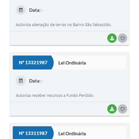
E
Data:
-
I
Autoriza alienação de terras no Bairro São Sebastião.
BAIXAR
G
O
S
Nº 13321987
Lei Ordinária
T
E
Data:
-
I
Autoriza receber recursos a Fundo Perdido.
BAIXAR
G
O
S
Nº 13311987
Lei Ordinária
T