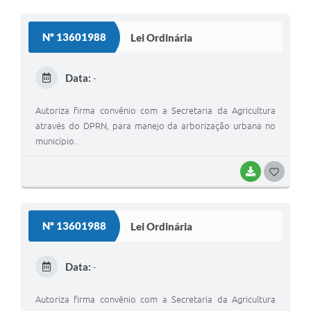
O
S
Nº 13601988
Lei Ordinária
T
E
Data:
-
I
Autoriza firma convênio com a Secretaria da Agricultura
através do DPRN, para manejo da arborização urbana no
município.
BAIXAR
G
O
S
Nº 13601988
Lei Ordinária
T
E
Data:
-
I
Autoriza firma convênio com a Secretaria da Agricultura