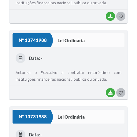
instituições financeiras nacional, pública ou privada.
BAIXAR
G
O
S
Nº 13741988
Lei Ordinária
T
E
Data:
-
I
Autoriza o Executivo a contratar empréstimo com
instituições financeiras nacional, pública ou privada.
BAIXAR
G
O
S
Nº 13731988
Lei Ordinária
T
E
Data:
-