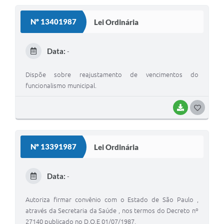
S
Nº 13401987
Lei Ordinária
T
E
Data:
-
I
Dispõe sobre reajustamento de vencimentos do
funcionalismo municipal.
BAIXAR
G
O
S
Nº 13391987
Lei Ordinária
T
E
Data:
-
I
Autoriza firmar convênio com o Estado de São Paulo ,
através da Secretaria da Saúde , nos termos do Decreto nº
27140 publicado no D.O.E 01/07/1987.