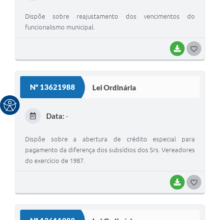
I
Dispõe sobre reajustamento dos vencimentos do
funcionalismo municipal.
BAIXAR
G
O
S
Nº 13621988
Lei Ordinária
T
E
Data:
-
I
Dispõe sobre a abertura de crédito especial para
pagamento da diferença dos subsídios dos Srs. Vereadores
do exercício de 1987.
BAIXAR
G
O
S