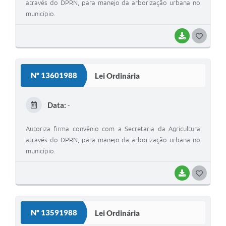
através do DPRN, para manejo da arborização urbana no
município.
BAIXAR
G
O
S
Nº 13601988
Lei Ordinária
T
E
Data:
-
I
Autoriza firma convênio com a Secretaria da Agricultura
através do DPRN, para manejo da arborização urbana no
município.
BAIXAR
G
O
S
Nº 13591988
Lei Ordinária
T