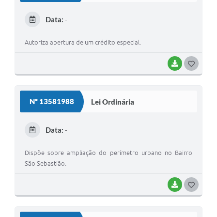
E
Data:
-
I
Autoriza abertura de um crédito especial.
BAIXAR
G
O
S
Nº 13581988
Lei Ordinária
T
E
Data:
-
I
Dispõe sobre ampliação do perímetro urbano no Bairro
São Sebastião.
BAIXAR
G
O
S