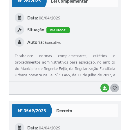
Nº 26/2025
Lei Complementar
T
E
Data:
08/04/2025
I
Situação:
EM VIGOR
Autoria:
Executivo
Estabelece normas complementares, critérios e
procedimentos administrativos para aplicação, no âmbito
do Município de Regente Feijó, da Regularização Fundiária
Urbana prevista na Lei n° 13.465, de 11 de julho de 2017, e
dá outras providências.
BAIXAR
G
O
S
Nº 3569/2025
Decreto
T
E
Data:
04/04/2025