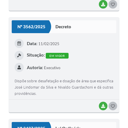
BAIXAR
G
O
S
Nº 3562/2025
Decreto
T
E
Data:
11/02/2025
I
Situação:
EM VIGOR
Autoria:
Executivo
Dispõe sobre desafetação e doação de área que especifica
José Lindomar da Silva e Nivaldo Guardachoni e dá outras
providências.
BAIXAR
G
O
S