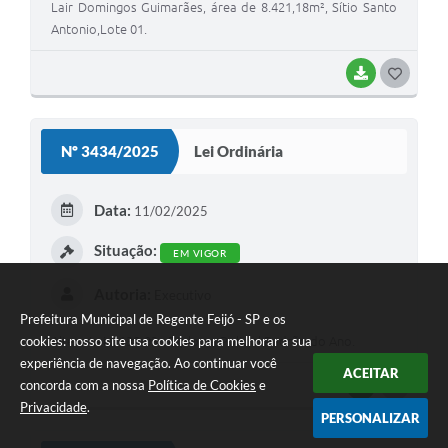
Lair Domingos Guimarães, área de 8.421,18m², Sítio Santo
Antonio,Lote 01.
BAIXAR
G
O
S
Nº 3434/2025
Lei Ordinária
T
E
Data:
11/02/2025
I
Situação:
EM VIGOR
Autoria:
Executivo
Prefeitura Municipal de Regente Feijó - SP e os
cookies: nosso site usa cookies para melhorar a sua
Altera Lei 2.138-03 - Diploma Policial Padrão do Ano.
experiência de navegação. Ao continuar você
ACEITAR
concorda com a nossa
Política de Cookies
e
BAIXAR
G
Privacidade
.
O
PERSONALIZAR
S