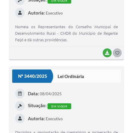
EM VIGOR
Autoria:
Executivo
Nomeia os Representantes do Conselho Municipal de
Desenvolvimento Rural - CMDR do Município de Regente
Feijó e dá outras providências.
BAIXAR
G
O
S
Nº 3440/2025
Lei Ordinária
T
E
Data:
08/04/2025
I
Situação:
EM VIGOR
Autoria:
Executivo
Disciplina a implantação de crematório e incineração de