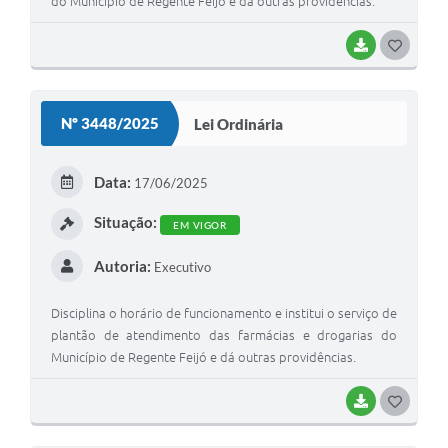
do Município de Regente Feijó e dá outras providências.
BAIXAR
G
O
S
Nº 3448/2025
Lei Ordinária
T
E
Data:
17/06/2025
I
Situação:
EM VIGOR
Autoria:
Executivo
Disciplina o horário de funcionamento e institui o serviço de
plantão de atendimento das farmácias e drogarias do
Município de Regente Feijó e dá outras providências.
BAIXAR
G
O