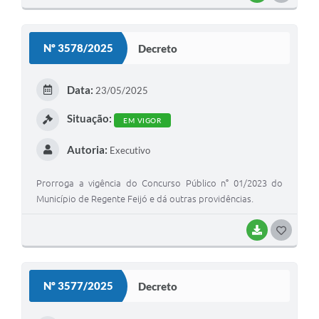
O
S
Nº 3578/2025
Decreto
T
E
Data:
23/05/2025
I
Situação:
EM VIGOR
Autoria:
Executivo
Prorroga a vigência do Concurso Público n° 01/2023 do
Município de Regente Feijó e dá outras providências.
BAIXAR
G
O
S
Nº 3577/2025
Decreto
T
E