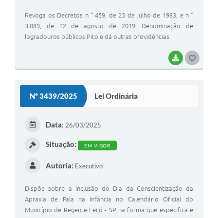
Revoga os Decretos n ° 459, de 25 de julho de 1983, e n °
3.089, de 22 de agosto de 2019, Denominação de
logradouros públicos Pito e dá outras providências.
BAIXAR
G
O
S
Nº 3439/2025
Lei Ordinária
T
E
Data:
26/03/2025
I
Situação:
EM VIGOR
Autoria:
Executivo
Dispõe sobre a inclusão do Dia da Conscientização da
Apraxia de Fala na Infância no Calendário Oficial do
Município de Regente Feijó - SP na forma que especifica e