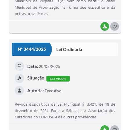
Município de Regente Feijó, bem como institui o Plano
Municipal de Arborização na forma que especifica e dá
outras providências.
BAIXAR
G
O
S
Nº 3444/2025
Lei Ordinária
T
E
Data:
20/05/2025
I
Situação:
EM VIGOR
Autoria:
Executivo
Revoga dispositivos da Lei Municipal n" 3.421, de 18 de
dezembro de 2024, Exclui a Sabesp e a Associação dos
Catadores do COMUSB e dá outras providências.
BAIXAR
G