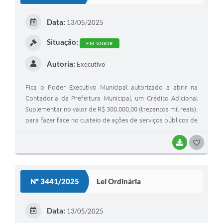
T
E
Data:
13/05/2025
I
Situação:
EM VIGOR
Autoria:
Executivo
Fica o Poder Executivo Municipal autorizado a abrir na
Contadoria da Prefeitura Municipal, um Crédito Adicional
Suplementar no valor de R$ 300.000,00 (trezentos mil reais),
para fazer face no custeio de ações de serviços públicos de
saúde, na conformidade da funcional programática e
modalidade de aplicação.
BAIXAR
G
O
S
Nº 3441/2025
Lei Ordinária
T
E
Data:
13/05/2025
I