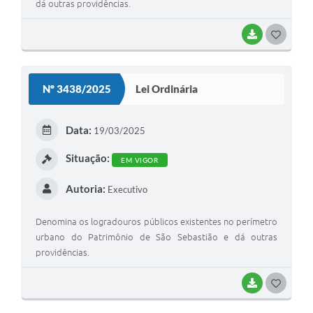
dá outras providências.
BAIXAR
G
O
S
Nº 3438/2025
Lei Ordinária
T
E
Data:
19/03/2025
I
Situação:
EM VIGOR
Autoria:
Executivo
Denomina os logradouros públicos existentes no perímetro
urbano do Patrimônio de São Sebastião e dá outras
providências.
BAIXAR
G
O