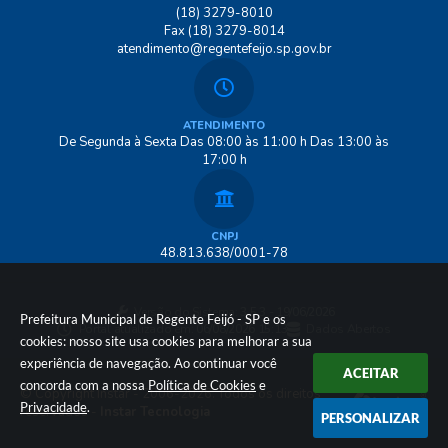
(18) 3279-8010
Fax (18) 3279-8014
atendimento@regentefeijo.sp.gov.br
ATENDIMENTO
De Segunda à Sexta Das 08:00 às 11:00 h Das 13:00 às
17:00 h
CNPJ
48.813.638/0001-78
Versão do Sistema:
3.5.3 - 19/06/2026
Prefeitura Municipal de Regente Feijó - SP e os
Portal atualizado em:
06/08/2026 15:13
Dados Abertos
cookies: nosso site usa cookies para melhorar a sua
experiência de navegação. Ao continuar você
ACEITAR
concorda com a nossa
Política de Cookies
e
© Copyright Instar - 2006-2026. Todos os direitos
Privacidade
.
reservados -
Instar Tecnologia
PERSONALIZAR