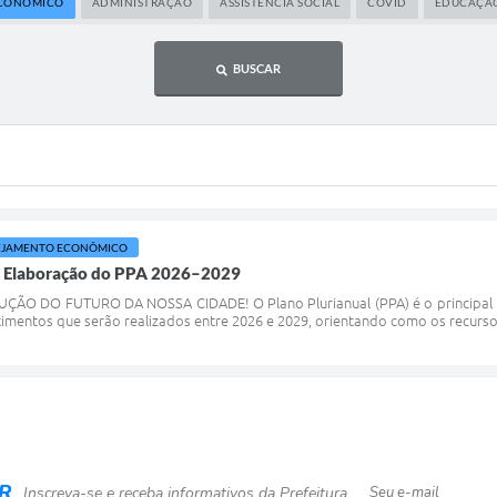
ECONÔMICO
ADMINISTRAÇÃO
ASSISTÊNCIA SOCIAL
COVID
EDUCAÇÃ
BUSCAR
EJAMENTO ECONÔMICO
a Elaboração do PPA 2026–2029
ÇÃO DO FUTURO DA NOSSA CIDADE! O Plano Plurianual (PPA) é o principal in
imentos que serão realizados entre 2026 e 2029, orientando como os recursos
R
Inscreva-se e receba informativos da Prefeitura