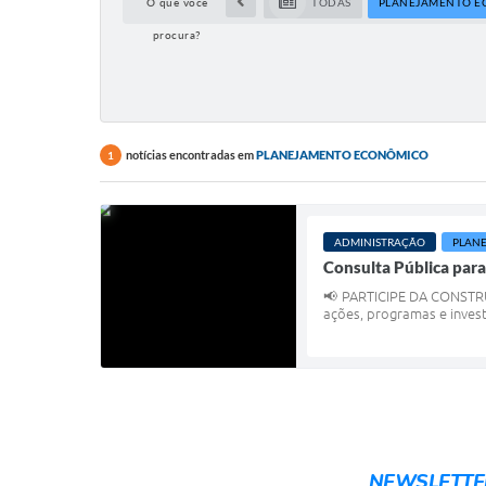
O que voce
TODAS
PLANEJAMENTO 
procura?
notícias encontradas em
PLANEJAMENTO ECONÔMICO
1
ADMINISTRAÇÃO
PLAN
Consulta Pública par
📢 PARTICIPE DA CONSTRU
ações, programas e invest
NEWSLETTE