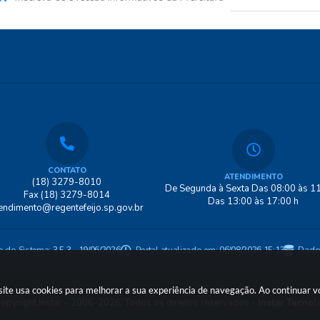
CONTATO
ATENDIMENTO
(18) 3279-8010
De Segunda à Sexta Das 08:00 às 11
Fax (18) 3279-8014
Das 13:00 às 17:00 h
endimento@regentefeijo.sp.gov.br
o do Sistema:
3.5.3 - 19/06/2026
Portal atualizado em:
06/08/2026 15:13
Dado
o site usa cookies para melhorar a sua experiência de navegação. Ao continuar
opyright Instar - 2006-2026. Todos os direitos reservados -
Instar Tecnol