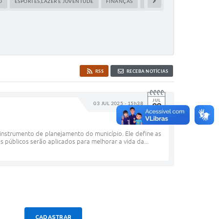
O
ESPORTES,LAZER E JUVENTUDE
FINANÇAS
FUNDO SOCIAL
MEIO AM
RSS
RECEBA NOTÍCIAS
JUL
03 JUL 2025 - 15h38
03
strumento de planejamento do município. Ele define as
 públicos serão aplicados para melhorar a vida da...
CADASTRAR