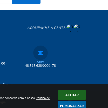
ACOMPANHE A GENTE!
CNPJ
:00 h
48.813.638/0001-78
s Abertos
ACEITAR
 você concorda com a nossa
Política de
ogia
PERSONALIZAR