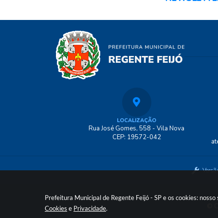
LOCALIZAÇÃO
Rua José Gomes, 558 - Vila Nova
CEP: 19572-042
at
Versã
Prefeitura Municipal de Regente Feijó - SP e os cookies: noss
© C
Cookies
e
Privacidade
.