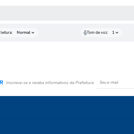
AS MÍDIAS
leitura:
Tom de voz:
R
Inscreva-se e receba informativos da Prefeitura