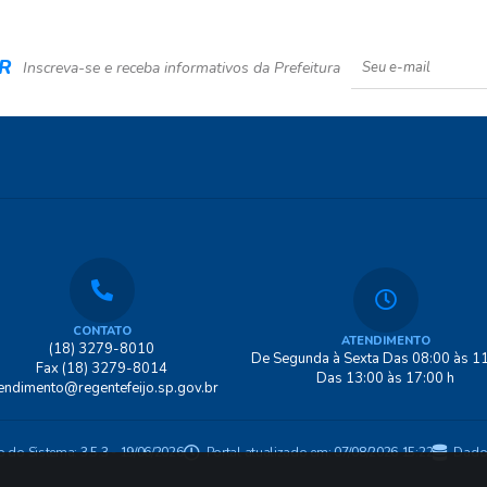
R
Inscreva-se e receba informativos da Prefeitura
CONTATO
ATENDIMENTO
(18) 3279-8010
De Segunda à Sexta Das 08:00 às 11
Fax (18) 3279-8014
Das 13:00 às 17:00 h
endimento@regentefeijo.sp.gov.br
o do Sistema:
3.5.3 - 19/06/2026
Portal atualizado em:
07/08/2026 15:22
Dado