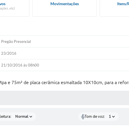
vos
Movimentações
Itens/
ações, etc)
Pregão Presencial
23/2016
21/10/2016 às 08h00
Mpa e 75m² de placa cerâmica esmaltada 10X10cm, para a refor
 MÍDIAS
eitura:
Tom de voz: