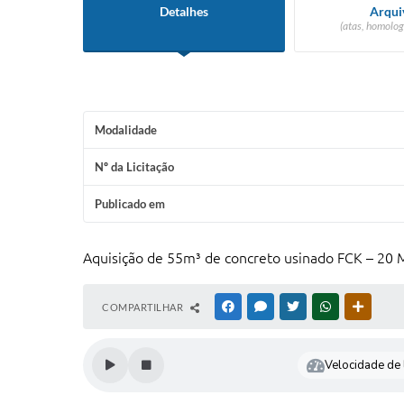
Detalhes
Arqui
(atas, homolog
Modalidade
Nº da Licitação
Publicado em
Aquisição de 55m³ de concreto usinado FCK – 20 
COMPARTILHAR
FACEBOOK
MESSENGER
TWITTER
WHATSAPP
OUTRAS
Velocidade de l