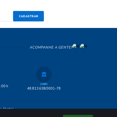
CADASTRAR
ACOMPANHE A GENTE!
CNPJ
:00 h
48.813.638/0001-78
s Abertos