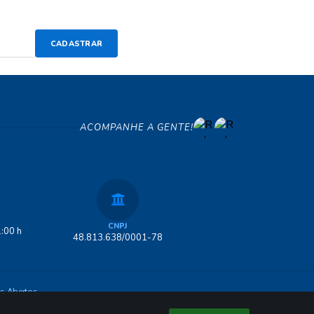
CADASTRAR
ACOMPANHE A GENTE!
CNPJ
:00 h
48.813.638/0001-78
s Abertos