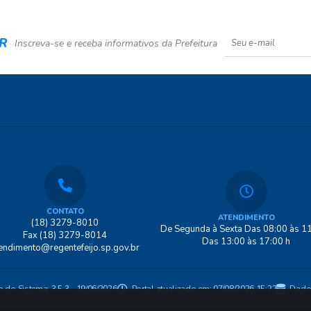
R
Inscreva-se e receba informativos da Prefeitura
CONTATO
ATENDIMENTO
(18) 3279-8010
De Segunda à Sexta Das 08:00 às 11
Fax (18) 3279-8014
Das 13:00 às 17:00 h
endimento@regentefeijo.sp.gov.br
o do Sistema:
3.5.3 - 19/06/2026
Portal atualizado em:
07/08/2026 15:22
Dado