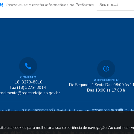
R
Inscreva-se e receba informativos da Prefeitura
CONTATO
ATENDIMENTO
(18) 3279-8010
De Segunda à Sexta Das 08:00 às 11
Fax (18) 3279-8014
Das 13:00 às 17:00 h
endimento@regentefeijo.sp.gov.br
o do Sistema:
3.5.3 - 19/06/2026
Portal atualizado em:
07/08/2026 15:22
Dado
o site usa cookies para melhorar a sua experiência de navegação. Ao continuar
opyright Instar - 2006-2026. Todos os direitos reservados -
Instar Tecnol