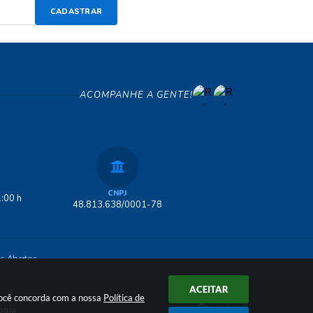
CADASTRAR
ACOMPANHE A GENTE!
CNPJ
:00 h
48.813.638/0001-78
s Abertos
ACEITAR
 você concorda com a nossa
Política de
ogia