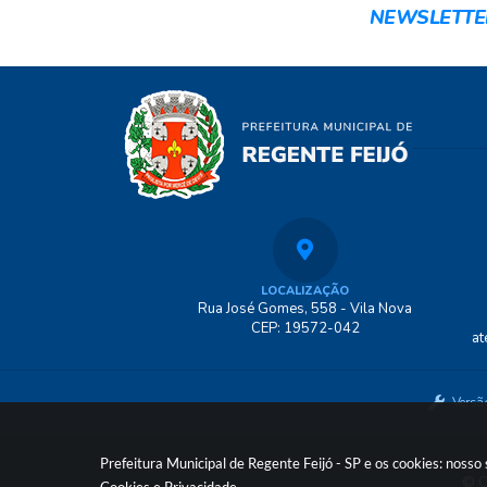
NEWSLETTE
LOCALIZAÇÃO
Rua José Gomes, 558 - Vila Nova
CEP: 19572-042
at
Versã
Prefeitura Municipal de Regente Feijó - SP e os cookies: noss
© C