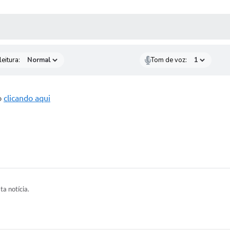
 MÍDIAS
RECEBA NOTÍCIAS
eitura:
Tom de voz:
o
clicando aqui
ta notícia.