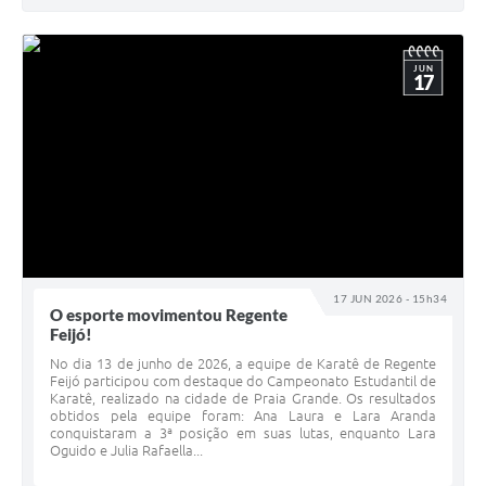
JUN
17
17 JUN 2026 - 15h34
O esporte movimentou Regente
Feijó!
No dia 13 de junho de 2026, a equipe de Karatê de Regente
Feijó participou com destaque do Campeonato Estudantil de
Karatê, realizado na cidade de Praia Grande. Os resultados
obtidos pela equipe foram: Ana Laura e Lara Aranda
conquistaram a 3ª posição em suas lutas, enquanto Lara
Oguido e Julia Rafaella...