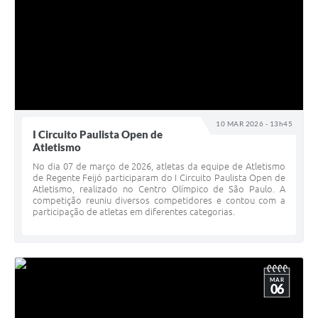
10 MAR 2026 - 13h45
I Circuito Paulista Open de
Atletismo
No dia 07 de março de 2026, atletas da equipe de Atletismo
de Regente Feijó participaram do I Circuito Paulista Open de
Atletismo, realizado no Centro Olímpico de São Paulo. A
competição reuniu diversos competidores e contou com a
participação de atletas em diferentes categorias.
MAR
06