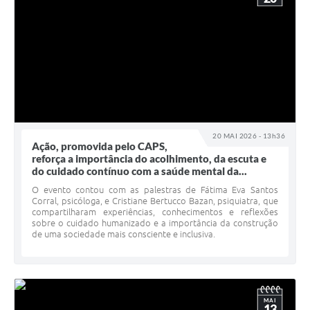
20 MAI 2026 - 13h36
Ação, promovida pelo CAPS,
reforça a importância do acolhimento, da escuta e
do cuidado contínuo com a saúde mental da...
O evento contou com as palestras de Fátima Eva Santos
Corral, psicóloga, e Cristiane Bertucco Bazan, psiquiatra, que
compartilharam experiências, conhecimentos e reflexões
sobre o cuidado humanizado e a importância da construção
de uma sociedade mais consciente e inclusiva.
MAI
13