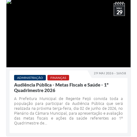
MAI
29
29 MAI 2026 - 16h58
ADMINISTRAÇÃO
FINANÇAS
Audiência Pública - Metas Fiscais e Saúde - 1º
Quadrimestre 2026
A Prefeitura Municipal de Regente Feijó convida toda a
população para participar da Audiência Pública que será
realizada na próxima terça-feira, dia 02 de junho de 2026, no
Plenário da Câmara Municipal, para apresentação e avaliação
das metas fiscais e ações da saúde referentes ao 1º
Quadrimestre de...