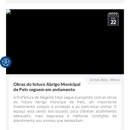
JUL
22
22 JUL 2026 - 09h16
Obras do futuro Abrigo Municipal
de Pets seguem em andamento
A Prefeitura de Regente Feijó segue avançando com as obras
do futuro Abrigo Municipal de Pets, um importante
investimento voltado à proteção e ao bem-estar animal. O
espaço está sendo estruturado para oferecer acolhimento
adequado, mais segurança e melhores condições de
atendimento aos animais que necessitam...