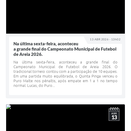
13 ABR 2026 - 13h02
Na última sexta-feira, aconteceu
a grande final do Campeonato Municipal de Futebol
de Areia 2026.
Na última sexta-feira, aconteceu a grande final do
Campeonato Municipal de Futebol de Areia 2026. O
tradicional torneio contou com a participação de 10 equipes.
Em uma partida muito equilibrada, o Quinta Pinga venceu o
Puro Malte nos pênaltis, após empate em 1 a 1 no tempo
normal. Lucas, do Puro...
ABR
13