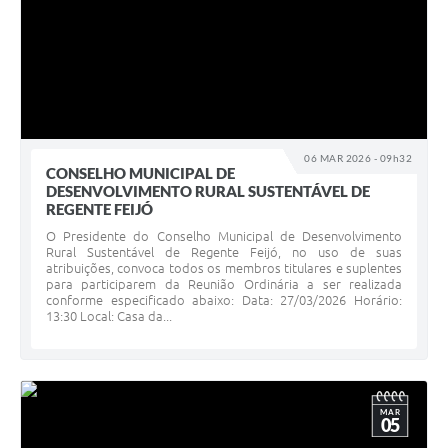
06 MAR 2026 - 09h32
CONSELHO MUNICIPAL DE
DESENVOLVIMENTO RURAL SUSTENTÁVEL DE
REGENTE FEIJÓ
O Presidente do Conselho Municipal de Desenvolvimento
Rural Sustentável de Regente Feijó, no uso de suas
atribuições, convoca todos os membros titulares e suplentes
para participarem da Reunião Ordinária a ser realizada
conforme especificado abaixo: Data: 27/03/2026 Horário:
13:30 Local: Casa da...
MAR
05