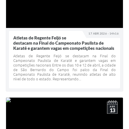
17 ABR 2026 - 14h16
Atletas de Regente Feijó se
destacam na Final do Campeonato Paulista de
Karatê e garantem vagas em competições nacionais
Atletas de Regente Feijó se destacam na Final do
Campeonato Paulista de Karatê e garantem vagas em
competições nacionais Entre os dias 10 e 12 de abril, a cidade
de São Bernardo do Campo foi palco da Final do
Campeonato Paulista de Karatê, reunindo atletas de alto
nível de todo o estado. Representando...
ABR
13