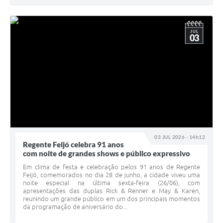
JUL
03
03 JUL 2026 - 14h12
Regente Feijó celebra 91 anos
com noite de grandes shows e público expressivo
Em clima de festa e celebração pelos 91 anos de Regente
Feijó, comemorados no dia 28 de junho, a cidade viveu uma
noite especial na última sexta-feira (26/06), com
apresentações das duplas Rick & Renner e May & Karen,
reunindo um grande público em um dos principais momentos
da programação de aniversário do...