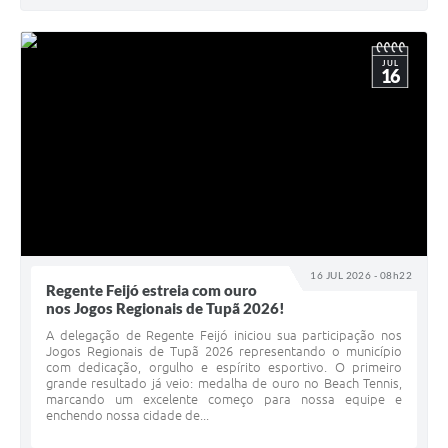
JUL
16
16 JUL 2026 - 08h22
Regente Feijó estreia com ouro
nos Jogos Regionais de Tupã 2026!
A delegação de Regente Feijó iniciou sua participação nos
Jogos Regionais de Tupã 2026 representando o município
com dedicação, orgulho e espírito esportivo. O primeiro
grande resultado já veio: medalha de ouro no Beach Tennis,
marcando um excelente começo para nossa equipe e
enchendo nossa cidade de...