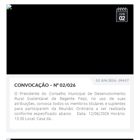
JUN
02
02 JUN 2026 - 09h57
CONVOCAÇÃO – Nº 02/026
O Presidente do Conselho Municipal de Desenvolvimento
Rural Sustentável de Regente Feijó, no uso de suas
atribuições, convoca todos os membros titulares e suplentes
para participarem da Reunião Ordinária a ser realizada
conforme especificado abaixo: Data: 12/06/2026 Horário:
13:30 Local: Casa da...