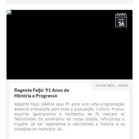
JUN
16
16 JUN 2026 - 14h22
Regente Feijó: 91 Anos de
História e Progresso
Regente Feijó celebra seus 91 anos com uma programação
especial preparada para toda a população. Cultura, música,
esporte, gastronomia e momentos de fé marcam as
festividades do aniversário da nossa cidade, reforçando o
orgulho de ser regentense e valorizando a história e as
tradições do município. As...