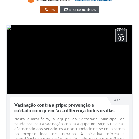
RSS
RECEBA NOTÍCIAS
AGO
05
Há 2 dias
Vacinação contra a gripe: prevenção e
cuidado com quem faz a diferença todos os dias.
Nesta quarta-feira, a equipe da Secretaria Municipal de
Saúde realizou a vacinação contra a gripe no Paço Municipal,
oferecendo aos servidores a oportunidade de se imunizarem
no próprio local de trabalho. A iniciativa reforça a
importância da prevenção, contribuindo para a proteção da