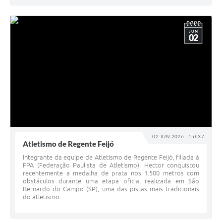
JUN
02
02 JUN 2026 - 15h37
Atletismo de Regente Feijó
Integrante da equipe de Atletismo de Regente Feijó, filiada à
FPA (Federação Paulista de Atletismo), Hector conquistou
recentemente a medalha de prata nos 1.500 metros com
obstáculos durante uma etapa oficial realizada em São
Bernardo do Campo (SP), uma das pistas mais tradicionais
do atletismo...