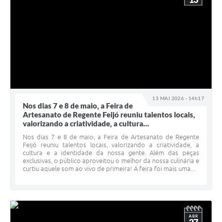
13 MAI 2026 - 14h17
Nos dias 7 e 8 de maio, a Feira de
Artesanato de Regente Feijó reuniu talentos locais,
valorizando a criatividade, a cultura...
Nos dias 7 e 8 de maio, a Feira de Artesanato de Regente
Feijó reuniu talentos locais, valorizando a criatividade, a
cultura e a identidade da nossa gente. Além das peças
exclusivas, o público aproveitou o melhor da nossa culinária e
curtiu aquele som ao vivo de primeira! A feira foi mais uma...
ABR