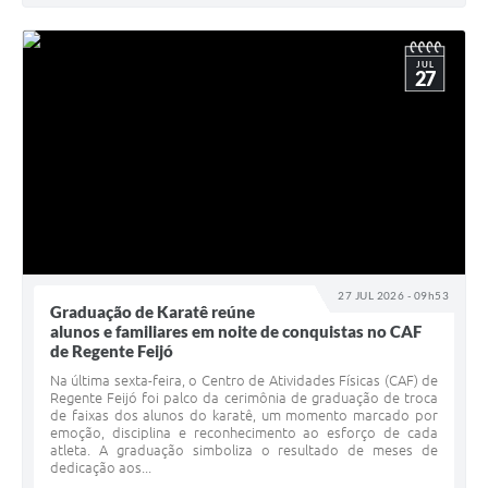
JUL
27
27 JUL 2026 - 09h53
Graduação de Karatê reúne
alunos e familiares em noite de conquistas no CAF
de Regente Feijó
Na última sexta-feira, o Centro de Atividades Físicas (CAF) de
Regente Feijó foi palco da cerimônia de graduação de troca
de faixas dos alunos do karatê, um momento marcado por
emoção, disciplina e reconhecimento ao esforço de cada
atleta. A graduação simboliza o resultado de meses de
dedicação aos...