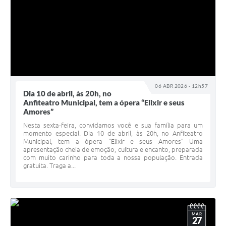
06 ABR 2026 - 12h57
Dia 10 de abril, às 20h, no
Anfiteatro Municipal, tem a ópera “Elixir e seus
Amores”
Nesta sexta-feira, convidamos você e sua família para um
momento especial. Dia 10 de abril, às 20h, no Anfiteatro
Municipal, tem a ópera “Elixir e seus Amores” Uma
apresentação cheia de emoção, cultura e encanto, preparada
com muito carinho para toda a nossa população. Entrada
gratuita. Traga a...
MAR
27