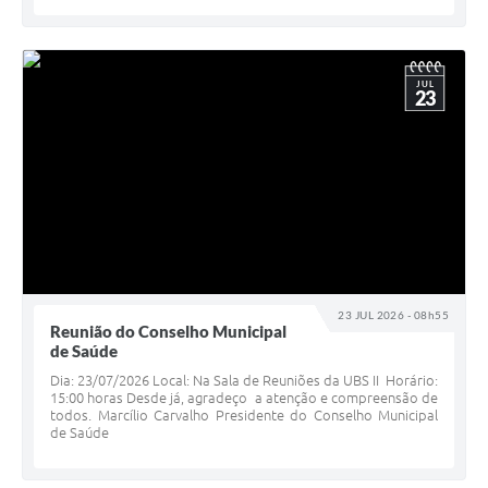
JUL
23
23 JUL 2026 - 08h55
Reunião do Conselho Municipal
de Saúde
Dia: 23/07/2026 Local: Na Sala de Reuniões da UBS II Horário:
15:00 horas Desde já, agradeço a atenção e compreensão de
todos. Marcílio Carvalho Presidente do Conselho Municipal
de Saúde