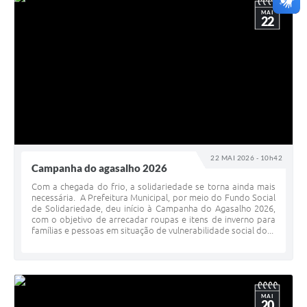
MAI
22
22 MAI 2026 - 10h42
Campanha do agasalho 2026
Com a chegada do frio, a solidariedade se torna ainda mais
necessária. A Prefeitura Municipal, por meio do Fundo Social
de Solidariedade, deu início à Campanha do Agasalho 2026,
com o objetivo de arrecadar roupas e itens de inverno para
famílias e pessoas em situação de vulnerabilidade social do...
MAI
20