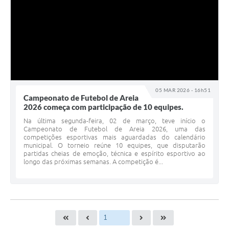
05 MAR 2026 - 16h51
Campeonato de Futebol de Areia
2026 começa com participação de 10 equipes.
Na última segunda-feira, 02 de março, teve início o
Campeonato de Futebol de Areia 2026, uma das
competições esportivas mais aguardadas do calendário
municipal. O torneio reúne 10 equipes, que disputarão
partidas cheias de emoção, técnica e espírito esportivo ao
longo das próximas semanas. A competição é...