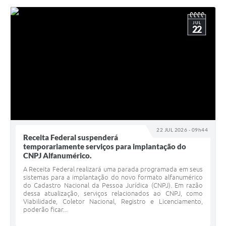
JUL
22
22 JUL 2026 - 09h44
Receita Federal suspenderá
temporariamente serviços para implantação do
CNPJ Alfanumérico.
A Receita Federal realizará uma parada programada em seus
sistemas para a implantação do novo formato alfanumérico
do Cadastro Nacional da Pessoa Jurídica (CNPJ). Em razão
dessa atualização, serviços relacionados ao CNPJ, como
Viabilidade, Coletor Nacional, Registro e Licenciamento,
poderão ficar...