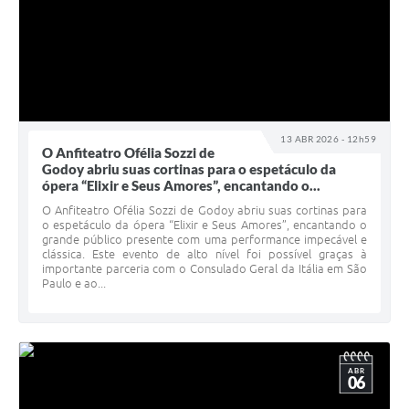
13 ABR 2026 - 12h59
O Anfiteatro Ofélia Sozzi de
Godoy abriu suas cortinas para o espetáculo da
ópera “Elixir e Seus Amores”, encantando o...
O Anfiteatro Ofélia Sozzi de Godoy abriu suas cortinas para
o espetáculo da ópera “Elixir e Seus Amores”, encantando o
grande público presente com uma performance impecável e
clássica. Este evento de alto nível foi possível graças à
importante parceria com o Consulado Geral da Itália em São
Paulo e ao...
ABR
06