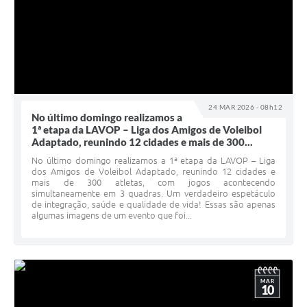
24 MAR 2026 - 08h12
No último domingo realizamos a
1ª etapa da LAVOP – Liga dos Amigos de Voleibol
Adaptado, reunindo 12 cidades e mais de 300...
No último domingo realizamos a 1ª etapa da LAVOP – Liga
dos Amigos de Voleibol Adaptado, reunindo 12 cidades e
mais de 300 atletas, com jogos acontecendo
simultaneamente em 3 quadras. Um verdadeiro espetáculo
de integração, saúde e qualidade de vida! Essas são apenas
algumas imagens de um evento que foi...
MAR
10