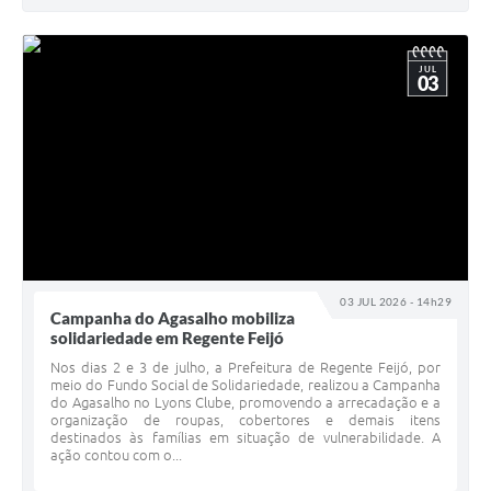
JUL
03
03 JUL 2026 - 14h29
Campanha do Agasalho mobiliza
solidariedade em Regente Feijó
Nos dias 2 e 3 de julho, a Prefeitura de Regente Feijó, por
meio do Fundo Social de Solidariedade, realizou a Campanha
do Agasalho no Lyons Clube, promovendo a arrecadação e a
organização de roupas, cobertores e demais itens
destinados às famílias em situação de vulnerabilidade. A
ação contou com o...