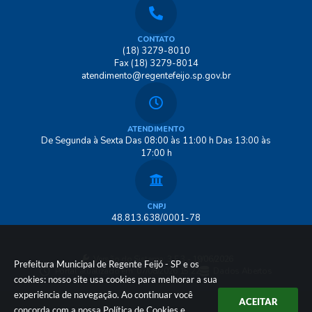
CONTATO
(18) 3279-8010
Fax (18) 3279-8014
atendimento@regentefeijo.sp.gov.br
ATENDIMENTO
De Segunda à Sexta Das 08:00 às 11:00 h Das 13:00 às
17:00 h
CNPJ
48.813.638/0001-78
Versão do Sistema:
3.5.3 - 19/06/2026
Prefeitura Municipal de Regente Feijó - SP e os
Portal atualizado em:
07/08/2026 15:22
Dados Abertos
cookies: nosso site usa cookies para melhorar a sua
experiência de navegação. Ao continuar você
ACEITAR
concorda com a nossa
Política de Cookies
e