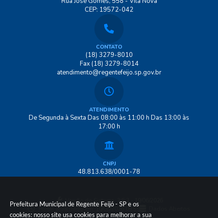
Rua José Gomes, 558 - Vila Nova
CEP: 19572-042
CONTATO
(18) 3279-8010
Fax (18) 3279-8014
atendimento@regentefeijo.sp.gov.br
ATENDIMENTO
De Segunda à Sexta Das 08:00 às 11:00 h Das 13:00 às
17:00 h
CNPJ
48.813.638/0001-78
Versão do Sistema:
3.5.3 - 19/06/2026
Prefeitura Municipal de Regente Feijó - SP e os
Portal atualizado em:
10/08/2026 09:59
Dados Abertos
cookies: nosso site usa cookies para melhorar a sua