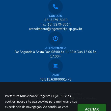
CONTATO
(18) 3279-8010
Fax (18) 3279-8014
atendimento@regentefeijo.sp.gov.br
ATENDIMENTO
De Segunda à Sexta Das 08:00 às 11:00 h Das 13:00 às
17:00 h
CNPJ
48.813.638/0001-78
Versão do Sistema:
3.5.3 - 19/06/2026
Prefeitura Municipal de Regente Feijó - SP e os
Portal atualizado em:
06/08/2026 15:13
Dados Abertos
cookies: nosso site usa cookies para melhorar a sua
experiência de navegação. Ao continuar você
ACEITAR