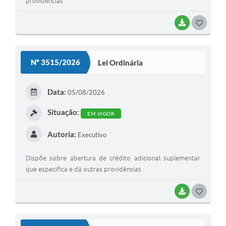
providências
BAIXAR
G
O
S
Nº 3515/2026
Lei Ordinária
T
E
Data:
05/08/2026
I
Situação:
EM VIGOR
Autoria:
Executivo
Dispõe sobre abertura de crédito adicional suplementar
que especifica e dá outras providências
BAIXAR
G
O
S