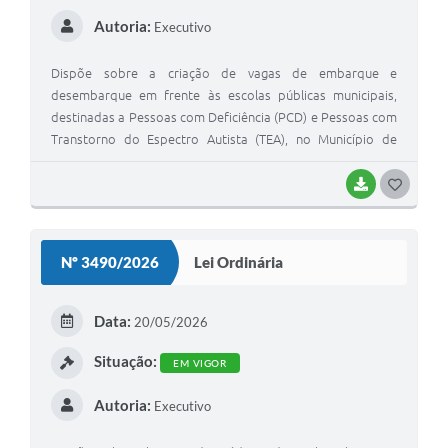
Autoria:
Executivo
Dispõe sobre a criação de vagas de embarque e
desembarque em frente às escolas públicas municipais,
destinadas a Pessoas com Deficiência (PCD) e Pessoas com
Transtorno do Espectro Autista (TEA), no Município de
Regente Feijó - SP, e dá outras providências.
BAIXAR
G
O
S
Nº 3490/2026
Lei Ordinária
T
E
Data:
20/05/2026
I
Situação:
EM VIGOR
Autoria:
Executivo