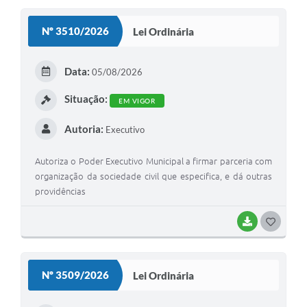
S
Nº 3510/2026
Lei Ordinária
T
E
Data:
05/08/2026
I
Situação:
EM VIGOR
Autoria:
Executivo
Autoriza o Poder Executivo Municipal a firmar parceria com
organização da sociedade civil que especifica, e dá outras
providências
BAIXAR
G
O
S
Nº 3509/2026
Lei Ordinária
T
E