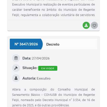
Executivo Municipal à realização de eventos particulares de
caráter beneficente no âmbito do Município de Regente
Feijó; regulamenta a colaboração voluntária de servidores
públicos municipais; disciplina o uso de veículos oficiais;
estabelece regras para a destinação de recursos
BAIXAR
G
arrecadados e para a prestação de contas; e dá outras
O
providências.
S
Nº 3647/2026
Decreto
T
E
Data:
27/04/2026
I
Situação:
EM VIGOR
Autoria:
Executivo
Altera a composição do Conselho Municipal de
Saneamento Básico - COMUSB do Município de Regente
Feijó, nomeado pelo Decreto Municipal n" 3.554, de 16 de
janeiro de 2025, e dá outras providências.