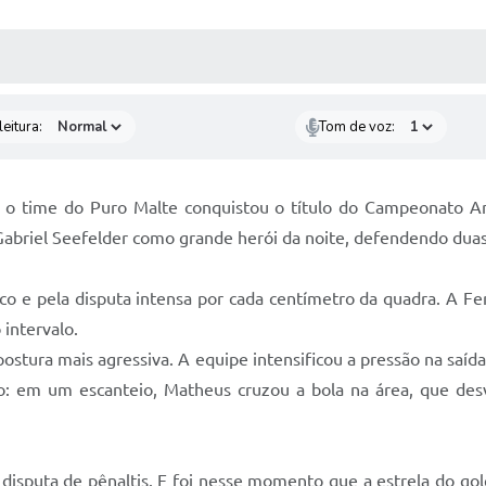
 MÍDIAS
RECEBA NOTÍCIAS
eitura:
Tom de voz:
as, o time do Puro Malte conquistou o título do Campeonato A
o Gabriel Seefelder como grande herói da noite, defendendo duas
co e pela disputa intensa por cada centímetro da quadra. A Fe
intervalo.
tura mais agressiva. A equipe intensificou a pressão na saída 
o: em um escanteio, Matheus cruzou a bola na área, que de
a disputa de pênaltis. E foi nesse momento que a estrela do g